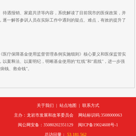
、待遇报销、家庭共济等内容，系统解读了目前我市的医保政策，并
，逐一解答参训人员在实际工作中遇到的疑点、难点，有效的提升了
《医疗保障基金使用监督管理条例实施细则》核心要义和医保监管实
以案释法、以案明纪，明晰基金使用的“红线”和“底线”，进一步强
病钱、救命钱”。
关于我们
|
站点地图
|
联系方式
主办：龙岩市发展和改革委员会 网站标识码:3508000063
闽公网安备：35080202351129
闽ICP备19024608号-1
总访问量：
53,181,562