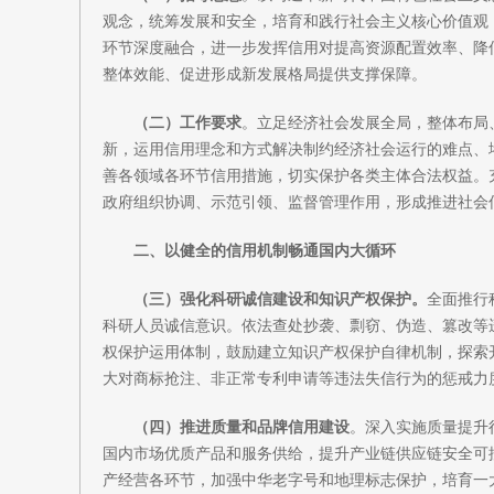
观念，统筹发展和安全，培育和践行社会主义核心价值观
环节深度融合，进一步发挥信用对提高资源配置效率、降
整体效能、促进形成新发展格局提供支撑保障。
（二）工作要求
。立足经济社会发展全局，整体布局
新，运用信用理念和方式解决制约经济社会运行的难点、
善各领域各环节信用措施，切实保护各类主体合法权益。
政府组织协调、示范引领、监督管理作用，形成推进社会
二、以健全的信用机制畅通国内大循环
（三）强化科研诚信建设和知识产权保护。
全面推行
科研人员诚信意识。依法查处抄袭、剽窃、伪造、篡改等
权保护运用体制，鼓励建立知识产权保护自律机制，探索
大对商标抢注、非正常专利申请等违法失信行为的惩戒力
（四）推进质量和品牌信用建设
。深入实施质量提升
国内市场优质产品和服务供给，提升产业链供应链安全可
产经营各环节，加强中华老字号和地理标志保护，培育一