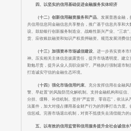
四、以坚实的信用基础促进金融服务实体经济
（十二）创新信用融资服务和产品
。发展普惠金融，
共信用信息同金融信息共享整合，推广基于信息共享和大数
设。鼓励银行创新服务制造业、战略性新兴产业、“三农
货、应收账款融资和知识产权质押融资。规范发展消费信
（十三）加强资本市场诚信建设
。进一步夯实资本市
神。压实相关主体信息披露责任，提升市场透明度。建立
勤勉尽责，提升从业人员职业操守。严格执行强制退市制
打造诚实守信的金融生态环境。
（十四）强化市场信用约束
。充分发挥信用在金融风
警、早处置”的风险防范化解机制。支持金融机构和征信
分担、缓释、补偿机制。坚持“严监管、零容忍”，依法
法案件，加大对侵占挪用基金财产行为的刑事打击力度。
信惩戒。完善市场退出机制，对资不抵债失去清偿能力的
五、以有效的信用监管和信用服务提升全社会诚信水