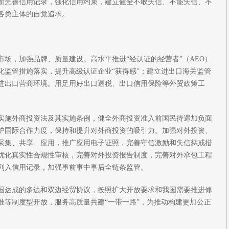
断完善信用记录，强化信用约束，建立健全不敢失信、不能失信、不
各类主体的自觉追求。
市场，加强品牌、质量建设。高水平推进“经认证的经营者”（AEO）
化监管措施落实，提升高级认证企业“获得感”；建立进出口海关监管
进出口营商环境。用足用好出口退税、出口信用保险等外贸政策工
实施外商投资法及其实施条例，健全外商投资准入前国民待遇加负面
护国际合作力度，保持和提升对外商投资的吸引力。加强对外投资、
采集、共享、应用，推广应用电子证照，完善守信激励和失信惩戒措
优化真实性合规性审核，完善对外投资报告制度，完善对外承包工程
列入信用记录，加强事前事中事后全链条监管。
国达成的多边和双边经贸协议，按照扩大开放要求和我国需要推进修
准等制度型开放，服务高质量共建“一带一路”，为推动构建更加公正