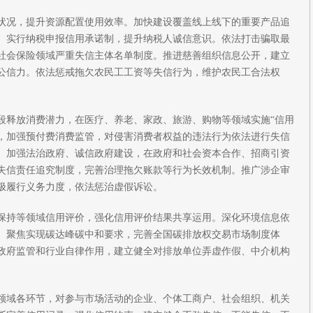
状况，提升资源配置使用效率。加快建设覆盖线上线下的重要产品追
。实行纳税申报信用承诺制，提升纳税人诚信意识。依法打击骗取最
社会保险领域严重失信主体名单制度。推进慈善组织信息公开，建立
公信力。依法惩戒拖欠农民工工资等失信行为，维护农民工合法权
段释放消费潜力，在医疗、养老、家政、旅游、购物等领域实施“信用
为，加强预付费消费监管，对侵害消费者权益的违法行为依法进行失信
。加强法治政府、诚信政府建设，在政府和社会资本合作、招商引资
失信责任追究制度，完善治理拖欠账款等行为长效机制。推广涉企审
极履行义务力度，依法惩治虚假诉讼。
保持等领域信用评价，强化信用评价结果共享运用。深化环境信息依
。聚焦实现碳达峰碳中和要求，完善全国碳排放权交易市场制度体
政府监管和行业自律作用，建立健全对排放单位弄虚作假、中介机构
领域各环节，对参与市场活动的企业、个体工商户、社会组织、机关