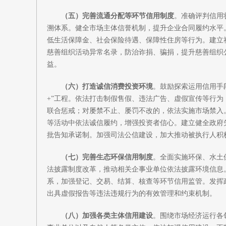
（五）完善流通分配等环节信用制度
。准确评判信用
溯体系。健全市场主体信誉机制，提升企业合同履约水平
低生活保障金、社会保险待遇、保障性住房等行为。建立
慈善组织活动异常名录，防治诈捐、骗捐，提升慈善组织
益。
（六）打造诚信消费投资环境
。鼓励探索运用信用手
+”工程。依法打击制假售假、违法广告、虚假宣传等行
联合惩戒；对屡禁不止、屡罚不改的，依法实施市场禁入
等活动中依法诚信履约，增强投资者信心。建立健全政府
批告知承诺制。加强司法公信建设，加大推动被执行人积
（七）完善生态环保信用制度
。全面实施环保、水土
法披露制度改革，推动相关企事业单位依法披露环境信息
系，加强登记、交易、结算、核查等环节信用监管。发挥
出具虚假报告等违法违规行为的有效管理和约束机制。
（八）加强各类主体信用建设
。围绕市场经济运行各