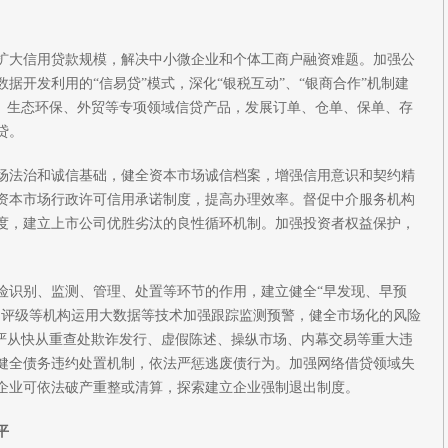
扩大信用贷款规模，解决中小微企业和个体工商户融资难题。加强公
据开发利用的“信易贷”模式，深化“银税互动”、“银商合作”机制建
”、生态环保、外贸等专项领域信贷产品，发展订单、仓单、保单、存
贷。
场法治和诚信基础，健全资本市场诚信档案，增强信用意识和契约精
资本市场行政许可信用承诺制度，提高办理效率。督促中介服务机构
度，建立上市公司优胜劣汰的良性循环机制。加强投资者权益保护，
险识别、监测、管理、处置等环节的作用，建立健全“早发现、早预
、评级等机构运用大数据等技术加强跟踪监测预警，健全市场化的风险
从严从快从重查处欺诈发行、虚假陈述、操纵市场、内幕交易等重大违
健全债务违约处置机制，依法严惩逃废债行为。加强网络借贷领域失
企业可依法破产重整或清算，探索建立企业强制退出制度。
平