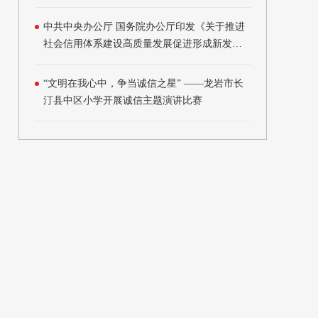
（2021年版）》的通知
中共中央办公厅 国务院办公厅印发《关于推进
社会信用体系建设高质量发展促进形成新发展
格局的意见》
“文明在我心中，争当诚信之星” ——龙岩市长
汀县中区小学开展诚信主题演讲比赛