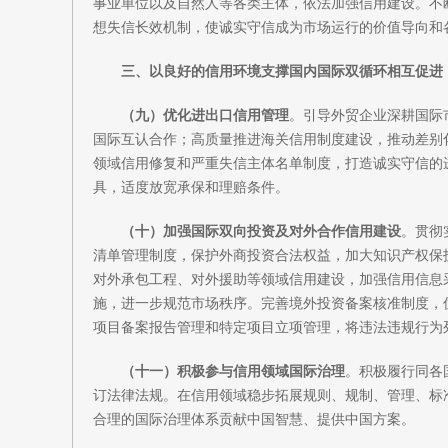
事业单位以及自然人等各类主体，依法加强信用建设。不
想失信长效机制，使诚实守信成为市场运行的价值导向和
三、以良好的信用环境支撑国内国际双循环相互促进
（九）优化进出口信用管理
。引导外贸企业深耕国际
国际互认合作；高质量推进海关信用制度建设，推动差别
领域信用修复和严重失信主体名单制度，打造诚实守信的
具，适度放宽承保和理赔条件。
（十）加强国际双向投资及对外合作信用建设
。贯彻
清单管理制度，保护外商投资合法权益，加大知识产权保
对外承包工程、对外援助等领域信用建设，加强信用信息
施，进一步规范市场秩序。完善境外投资备案核准制度，
项目备案报告管理和特定项目立项管理，将违法违规行为
（十一）积极参与信用领域国际治理
。积极履行同各
订法律法规。在信用领域稳步拓展规则、规制、管理、标
合理的国际治理体系贡献中国智慧、提供中国方案。