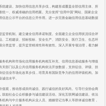
系统建设。加快信用信息共享步伐，构建形成覆盖全部信用主体、所
准统一、权威准确的信用档案。充分发挥“信用中国”网站、国家企业
用信息公示平台的信息公开作用。进一步完善金融信用信息基础数据
型监管机制。建立健全信用承诺制度。全面建立企业信用状况综合评
品、工程建设、招标投标、安全生产、消防安全、医疗卫生、生态环
级分类监管，提升监管精准性和有效性。深入开展专项治理，着力解
服务机构和市场化信用服务机构相互补充、信用信息基础服务与增值
有关部门以及公共信用服务机构依法开放数据，支持征信、评级、担
快征信业市场化改革步伐，培育具有国际竞争力的信用评级机构。加
业诚信水平。
价值观，推动形成崇尚诚信、践行诚信的良好风尚。引导行业协会商
，鼓励社会公众积极参与诚信建设活动。深化互联网诚信建设。依法
务机构与中介服务机构从业人员、婚姻登记当事人等群体诚信教育，
建设和人才培养。