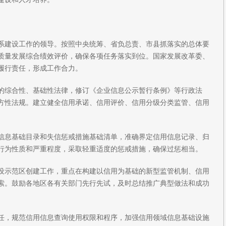
系建设工作的领导。按照中央统筹、省负总责、市县抓落实的总体要
质量发展综合绩效评价，确保各项任务落实到位。国家发展改革委、
履行责任，形成工作合力。
的综合性、基础性法律，修订《企业信息公示暂行条例》等行政法
方性法规。建立健全信用承诺、信用评价、信用分级分类监管、信用
信息基础目录和失信惩戒措施基础清单，准确界定信用信息记录、归
行为性质和严重程度，采取轻重适度的惩戒措施，确保过惩相当。
设示范区创建工作，重点在构建以信用为基础的新型监管机制、信用
索。鼓励各地区各有关部门先行先试，及时总结推广典型做法和成功
任，规范信用信息查询使用权限和程序，加强信用领域信息基础设施